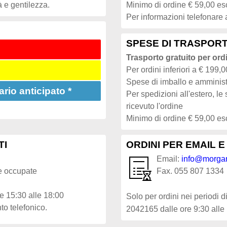
à e gentilezza.
Minimo di ordine € 59,00 es
Per informazioni telefonare 
SPESE DI TRASPOR
Trasporto gratuito per ord
Per ordini inferiori a € 199,
Spese di imballo e amministr
io anticipato *
Per spedizioni all'estero, l
ricevuto l'ordine
Minimo di ordine € 59,00 es
TI
ORDINI PER EMAIL E 
Email:
info@morganl
ee occupate
Fax. 055 807 1334
le 15:30 alle 18:00
Solo per ordini nei periodi di 
o telefonico.
2042165 dalle ore 9:30 alle 