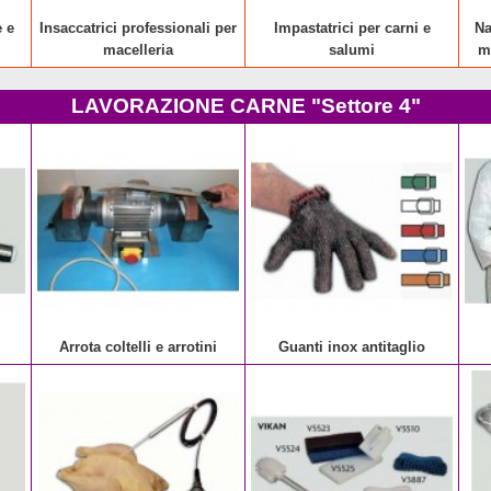
e e
Insaccatrici professionali per
Impastatrici per carni e
Na
macelleria
salumi
m
LAVORAZIONE CARNE "Settore 4"
Arrota coltelli e arrotini
Guanti inox antitaglio