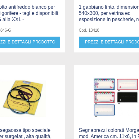
tto antifreddo bianco per
1 gabbiano finto, dimensio
rigorifere - taglie disponibili:
540x300, per vetrina ed
S alla XXL -
esposizione in pescherie, 
6846-G
Cod. 13418
ZZI E DETTAGLI PRODOTTO
PREZZI E DETTAGLI PROD
 segaossa tipo speciale
Segnaprezzi colorati Morg
r surgelati, alta qualità,
mod. America cm. 11x6, in