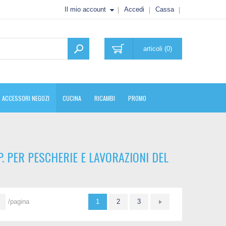
Il mio account
Accedi
Cassa
articoli (0)
ACCESSORI NEGOZI
CUCINA
RICAMBI
PROMO
P. PER PESCHERIE E LAVORAZIONI DEL
/pagina
1
2
3