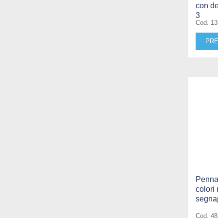
con de
3
Cod. 1
PRE
Pennar
colori 
segnap
Cod. 4