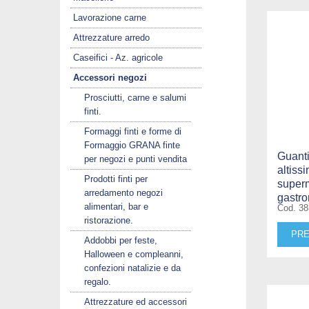
Lavorazione carne
Attrezzature arredo
Caseifici - Az. agricole
Accessori negozi
Prosciutti, carne e salumi
finti.
Formaggi finti e forme di
Formaggio GRANA finte
Guanti
per negozi e punti vendita
altiss
Prodotti finti per
superm
arredamento negozi
gastr
alimentari, bar e
Cod. 38
ristorazione.
PRE
Addobbi per feste,
Halloween e compleanni,
confezioni natalizie e da
regalo.
Attrezzature ed accessori