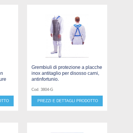
Grembiuli di protezione a placche
on
inox antitaglio per disosso carni,
pure
antinfortunio.
Cod. 3804-G
OTTO
PREZZI E DETTAGLI PRODOTTO