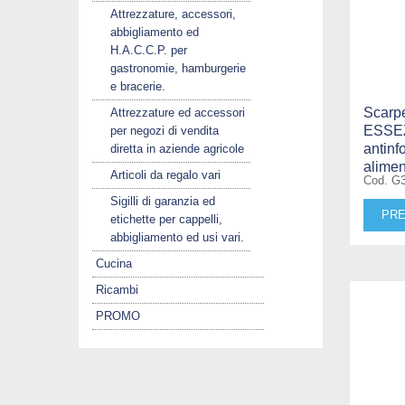
Attrezzature, accessori,
abbigliamento ed
H.A.C.C.P. per
gastronomie, hamburgerie
e bracerie.
Scarp
Attrezzature ed accessori
ESSEZ
per negozi di vendita
antinf
diretta in aziende agricole
alimen
Articoli da regalo vari
Cod. G
Sigilli di garanzia ed
PRE
etichette per cappelli,
abbigliamento ed usi vari.
Cucina
Ricambi
PROMO