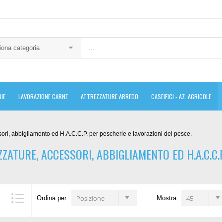
iona categoria
IE
LAVORAZIONE CARNE
ATTREZZATURE ARREDO
CASEIFICI - AZ. AGRICOLE
sori, abbigliamento ed H.A.C.C.P. per pescherie e lavorazioni del pesce.
ZATURE, ACCESSORI, ABBIGLIAMENTO ED H.A.C.C.
Posizione
45
Ordina per
Mostra