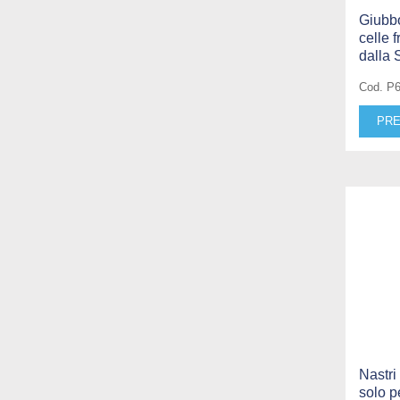
Giubbo
celle f
dalla 
Cod. P
PRE
Nastri
solo pe