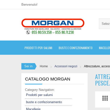
Benvenuto!
Selez
PRODOTTI PER SALUMI
BUSTE E CONFEZIONAMENTO
MACELLER
Sei in
Home
Accessori negozi
Attrezzature, acces
ATTREZ
CATALOGO MORGAN
PESCE.
Category Navigation:
Prodotti per salumi
buste e confezionamento
Macellerie