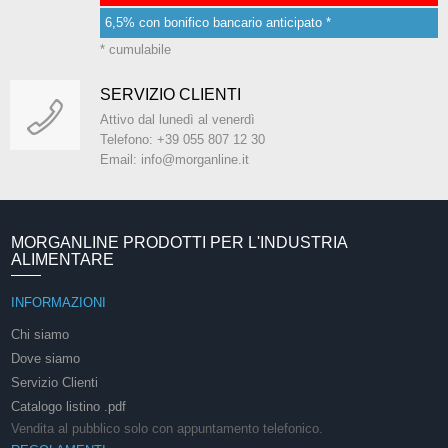
6,5% con bonifico bancario anticipato *
* cumulabile
SERVIZIO CLIENTI
Attivo dal lunedì al venerdì
Telefono: +39 055 807 12 30
Email: info@morganline.it
MORGANLINE PRODOTTI PER L'INDUSTRIA
ALIMENTARE
INFORMAZIONI
Chi siamo
Dove siamo
Servizio Clienti
Catalogo listino .pdf
Vendita al pubblico solo con appuntamento telefonico.