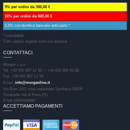
5% per ordini da 300,00 €
10% per ordini da 800,00 €
6,5% con bonifico bancario anticipato *
* cumulabile
Tutti i prezzi esposti sono iva esclusa
CONTATTACI
Morgan s.a.s
Tel. +39 055 807 12 30 / +39 055 805 93 58
Fax: +39 055 807 13 34
Email:
info@morganline.it
Via Burri 14/2 zona Industriale Sambuca 50028
Tavarnelle Val di Pesa (FI)
P.IVA 03643330487
ACCETTIAMO PAGAMENTI