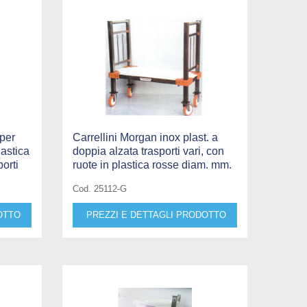
 per
Carrellini Morgan inox plast. a
lastica
doppia alzata trasporti vari, con
orti
ruote in plastica rosse diam. mm.
Cod. 25112-G
OTTO
PREZZI E DETTAGLI PRODOTTO