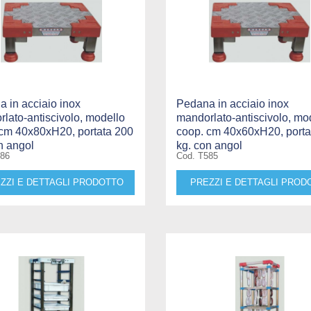
 in acciaio inox
Pedana in acciaio inox
lato-antiscivolo, modello
mandorlato-antiscivolo, mo
 cm 40x80xH20, portata 200
coop. cm 40x60xH20, porta
n angol
kg. con angol
586
Cod. T585
ZZI E DETTAGLI PRODOTTO
PREZZI E DETTAGLI PROD