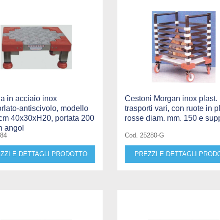
 in acciaio inox
Cestoni Morgan inox plast.
lato-antiscivolo, modello
trasporti vari, con ruote in p
 cm 40x30xH20, portata 200
rosse diam. mm. 150 e supp
n angol
584
Cod. 25280-G
ZZI E DETTAGLI PRODOTTO
PREZZI E DETTAGLI PROD