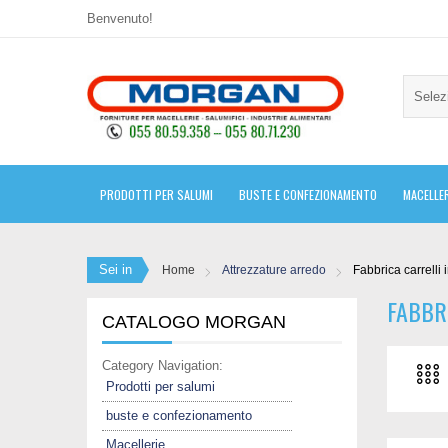
Benvenuto!
Selez
PRODOTTI PER SALUMI
BUSTE E CONFEZIONAMENTO
MACELLER
Sei in
Home
Attrezzature arredo
Fabbrica carrelli 
FABBR
CATALOGO MORGAN
Category Navigation:
Prodotti per salumi
buste e confezionamento
Macellerie