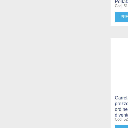
Portat
Cod. 5
PRE
Carrell
prezzo
ordine
divent
Cod. 5