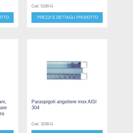
Cod. 5100-G
OTTO
PREZZI E DETTAGLI PRODOTTO
ani,
Paraspigoli angoliere inox AISI
tare
304
ra
Cod. 3230-G