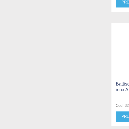
PRE
Battis
inox A
Cod. 3
PRE