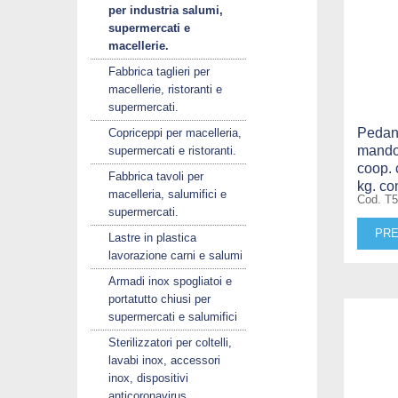
per industria salumi,
supermercati e
macellerie.
Fabbrica taglieri per
macellerie, ristoranti e
supermercati.
Pedana
Copriceppi per macelleria,
mandor
supermercati e ristoranti.
coop.
Fabbrica tavoli per
kg. co
macelleria, salumifici e
Cod. T
supermercati.
PRE
Lastre in plastica
lavorazione carni e salumi
Armadi inox spogliatoi e
portatutto chiusi per
supermercati e salumifici
Sterilizzatori per coltelli,
lavabi inox, accessori
inox, dispositivi
anticoronavirus.