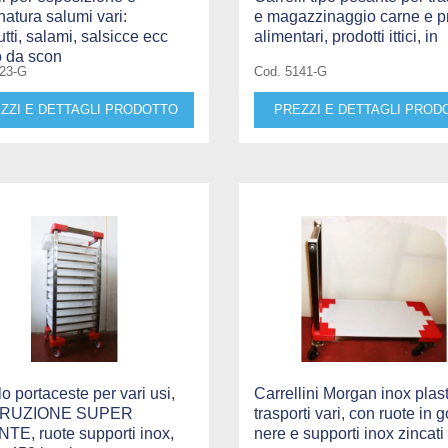
natura salumi vari:
e magazzinaggio carne e pr
utti, salami, salsicce ecc
alimentari, prodotti ittici, in
o da scon
223-G
Cod. 5141-G
ZZI E DETTAGLI PRODOTTO
PREZZI E DETTAGLI PROD
lo portaceste per vari usi,
Carrellini Morgan inox plast
RUZIONE SUPER
trasporti vari, con ruote in
E, ruote supporti inox,
nere e supporti inox zincati 