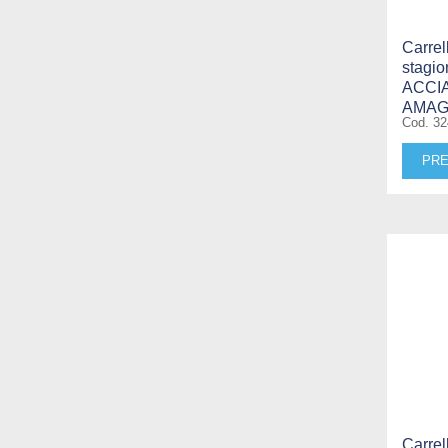
Carrel
stagio
ACCIA
AMAGN
Cod. 3
PRE
Carrel