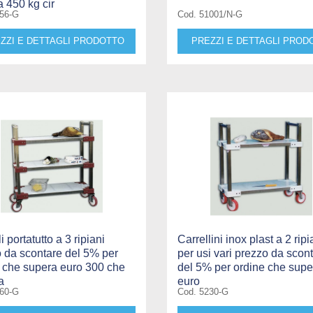
a 450 kg cir
156-G
Cod. 51001/N-G
ZZI E DETTAGLI PRODOTTO
PREZZI E DETTAGLI PROD
i portatutto a 3 ripiani
Carrellini inox plast a 2 ripi
 da scontare del 5% per
per usi vari prezzo da scon
 che supera euro 300 che
del 5% per ordine che supe
a
euro
260-G
Cod. 5230-G