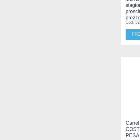
stagio
prosci
prezz
Cod. 3
PRE
Carrel
COST
PESANT