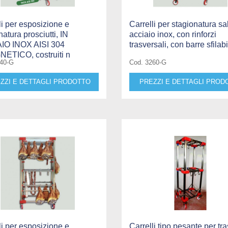
li per esposizione e
Carrelli per stagionatura sa
natura prosciutti, IN
acciaio inox, con rinforzi
IO INOX AISI 304
trasversali, con barre sfilabi
ETICO, costruiti n
240-G
Cod. 3260-G
ZZI E DETTAGLI PRODOTTO
PREZZI E DETTAGLI PROD
li per esposizione e
Carrelli tipo pesante per tr