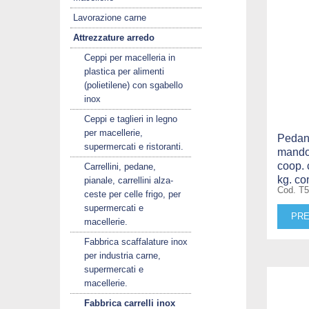
Lavorazione carne
Attrezzature arredo
Ceppi per macelleria in
plastica per alimenti
(polietilene) con sgabello
inox
Ceppi e taglieri in legno
per macellerie,
Pedana
supermercati e ristoranti.
mandor
coop.
Carrellini, pedane,
kg. co
pianale, carrellini alza-
Cod. T
ceste per celle frigo, per
supermercati e
PRE
macellerie.
Fabbrica scaffalature inox
per industria carne,
supermercati e
macellerie.
Fabbrica carrelli inox