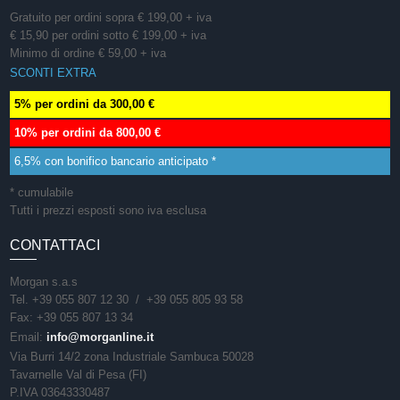
Gratuito per ordini sopra € 199,00 + iva
€ 15,90 per ordini sotto € 199,00 + iva
Minimo di ordine € 59,00 + iva
SCONTI EXTRA
5% per ordini da 300,00 €
10% per ordini da 800,00 €
6,5% con bonifico bancario anticipato *
* cumulabile
Tutti i prezzi esposti sono iva esclusa
CONTATTACI
Morgan s.a.s
Tel. +39 055 807 12 30 / +39 055 805 93 58
Fax: +39 055 807 13 34
Email:
info@morganline.it
Via Burri 14/2 zona Industriale Sambuca 50028
Tavarnelle Val di Pesa (FI)
P.IVA 03643330487