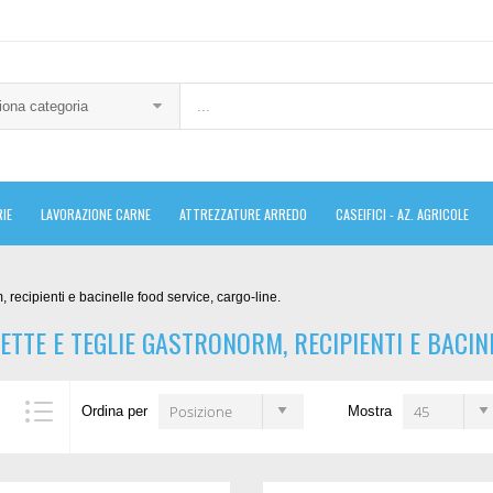
iona categoria
IE
LAVORAZIONE CARNE
ATTREZZATURE ARREDO
CASEIFICI - AZ. AGRICOLE
 recipienti e bacinelle food service, cargo-line.
TTE E TEGLIE GASTRONORM, RECIPIENTI E BACINE
Posizione
45
Ordina per
Mostra