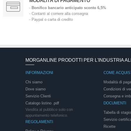
MODALITÀ DI PAGAMENTO
-
Bonifico bancario anticipato sconto 6,5%
- Contanti al corriere alla consegna
- Paypal o carta di credito
MORGANLINE PRODOTTI PER L'INDUSTRIA A
INFORMAZIONI
COME ACQUIS
Chi siamo
Modalità di pag
Dove siamo
Condizioni di ve
Servizio Clienti
Consegna e imb
Catalogo listino .pdf
DOCUMENTI
Vendita al pubblico solo con
Tabella di stagi
appuntamento telefonico.
Servizio certific
REGOLAMENTI
Ricette