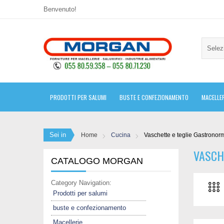
Benvenuto!
Selez
PRODOTTI PER SALUMI
BUSTE E CONFEZIONAMENTO
MACELLER
Sei in
Home
Cucina
Vaschette e teglie Gastronorm,
VASCHE
CATALOGO MORGAN
Category Navigation:
Prodotti per salumi
buste e confezionamento
Macellerie