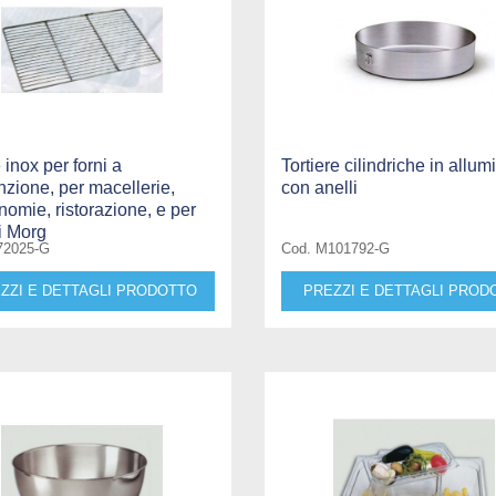
 inox per forni a
Tortiere cilindriche in allum
zione, per macellerie,
con anelli
nomie, ristorazione, e per
li Morg
72025-G
Cod. M101792-G
ZZI E DETTAGLI PRODOTTO
PREZZI E DETTAGLI PROD