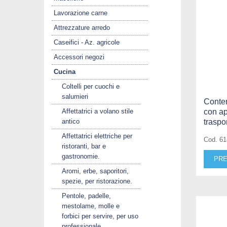
Lavorazione carne
Attrezzature arredo
Caseifici - Az. agricole
Accessori negozi
Cucina
Coltelli per cuochi e
salumieri
Conten
Affettatrici a volano stile
con ap
antico
traspor
Affettatrici elettriche per
Cod. 6
ristoranti, bar e
gastronomie.
PRE
Aromi, erbe, saporitori,
spezie, per ristorazione.
Pentole, padelle,
mestolame, molle e
forbici per servire, per uso
professionale.