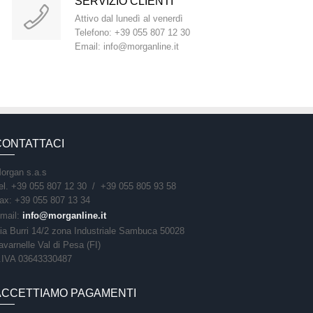
SERVIZIO CLIENTI
Attivo dal lunedì al venerdì
Telefono: +39 055 807 12 30
Email: info@morganline.it
CONTATTACI
organ s.a.s
el. +39 055 807 12 30 / +39 055 805 93 58
ax: +39 055 807 13 34
mail:
info@morganline.it
ia Burri 14/2 zona Industriale Sambuca 50028
avarnelle Val di Pesa (FI)
.IVA 03643330487
ACCETTIAMO PAGAMENTI