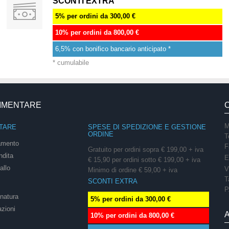
SCONTI EXTRA
5% per ordini da 300,00 €
10% per ordini da 800,00 €
6,5% con bonifico bancario anticipato *
* cumulabile
LIMENTARE
M
TARE
SPESE DI SPEDIZIONE E GESTIONE
ORDINE
T
amento
F
Gratuito per ordini sopra € 199,00 + iva
ndita
E
€ 15,90 per ordini sotto € 199,00 + iva
allo
V
Minimo di ordine € 59,00 + iva
T
SCONTI EXTRA
P
onatura
5% per ordini da 300,00 €
azioni
10% per ordini da 800,00 €