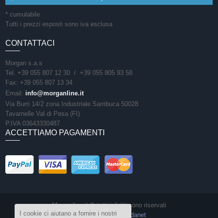
* cumulabile
Tutti i prezzi esposti sono iva esclusa
CONTATTACI
Morgan s.a.s
Tel. +39 055 807 12 30 / +39 055 805 93 58
Fax: +39 055 807 13 34
Email:
info@morganline.it
Via Burri 14/2 zona Industriale Sambuca 50028
Tavarnelle Val di Pesa (FI)
P.IVA 03643330487
ACCETTIAMO PAGAMENTI
Morganline.it © tutti i diritti sono riservati
I cookie ci aiutano a fornire i nostri
Sito realizzato da
Vedanet