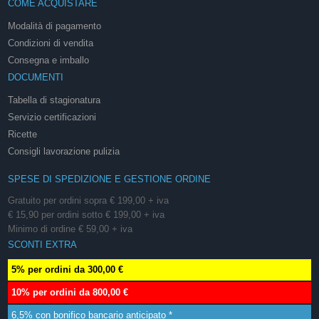
COME ACQUISTARE
Modalità di pagamento
Condizioni di vendita
Consegna e imballo
DOCUMENTI
Tabella di stagionatura
Servizio certificazioni
Ricette
Consigli lavorazione pulizia
SPESE DI SPEDIZIONE E GESTIONE ORDINE
Gratuito per ordini sopra € 199,00 + iva
€ 15,90 per ordini sotto € 199,00 + iva
Minimo di ordine € 59,00 + iva
SCONTI EXTRA
5% per ordini da 300,00 €
10% per ordini da 800,00 €
6,5% con bonifico bancario anticipato *