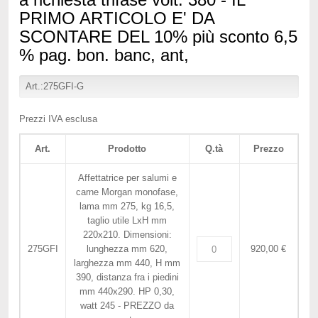
PRIMO ARTICOLO E' DA
SCONTARE DEL 10% più sconto 6,5
% pag. bon. banc, ant,
Art.:275GFI-G
Prezzi IVA esclusa
Art.
Prodotto
Q.tà
Prezzo
Affettatrice per salumi e
carne Morgan monofase,
lama mm 275, kg 16,5,
taglio utile LxH mm
220x210. Dimensioni:
275GFI
lunghezza mm 620,
920,00 €
larghezza mm 440, H mm
390, distanza fra i piedini
mm 440x290. HP 0,30,
watt 245 - PREZZO da