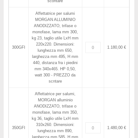
scontare
Affettatrice per salumi
MORGAN ALLUMINIO
ANODIZZATO, trifase o
monofase, lama mm 300,
kg 23, taglio utile LxH mm
220x220. Dimensioni:
300GFI
1.180,00 €
lunghezza mm 650,
larghezza mm 495, H mm
440, distanza fra i piedini
mm 340x465. HP 0,50,
watt 300 - PREZZO da
scntare
Affettatrice per salumi,
MORGAN alluminio
ANODIZZATO, trifase o
monofase, lama mm 350,
kg 36, taglio utile LxH mm
310x260. Dimensioni:
350GFI
1.480,00 €
lunghezza mm 890,
larghezza mm 585, H mm