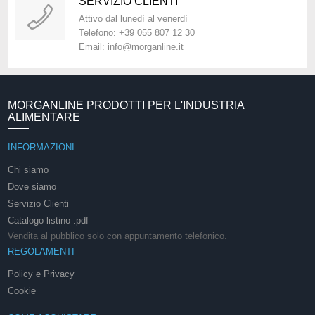
SERVIZIO CLIENTI
Attivo dal lunedì al venerdì
Telefono: +39 055 807 12 30
Email: info@morganline.it
MORGANLINE PRODOTTI PER L'INDUSTRIA
ALIMENTARE
INFORMAZIONI
Chi siamo
Dove siamo
Servizio Clienti
Catalogo listino .pdf
Vendita al pubblico solo con appuntamento telefonico.
REGOLAMENTI
Policy e Privacy
Cookie