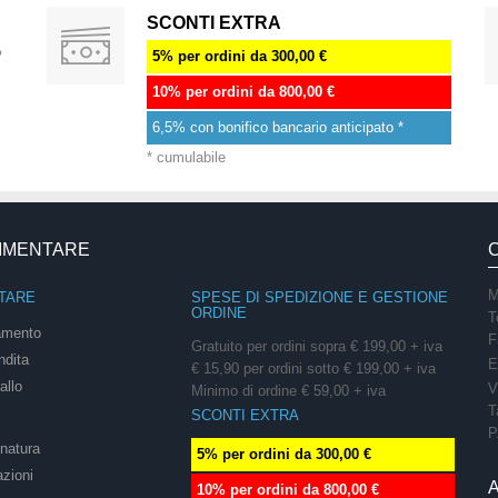
SCONTI EXTRA
%
5% per ordini da 300,00 €
10% per ordini da 800,00 €
6,5% con bonifico bancario anticipato *
* cumulabile
LIMENTARE
M
TARE
SPESE DI SPEDIZIONE E GESTIONE
ORDINE
T
amento
F
Gratuito per ordini sopra € 199,00 + iva
ndita
E
€ 15,90 per ordini sotto € 199,00 + iva
allo
V
Minimo di ordine € 59,00 + iva
T
SCONTI EXTRA
P
onatura
5% per ordini da 300,00 €
azioni
10% per ordini da 800,00 €