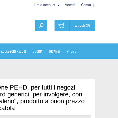
Il mio account
Accedi
Cassa
articoli (0)
ACCESSORI NEGOZI
CUCINA
RICAMBI
PROMO
ene PEHD, per tutti i negozi
rd generici, per involgere, con
aleno", prodotto a buon prezzo
catola