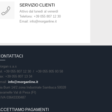
SERVIZIO CLIENTI
Attivo dal lunedì al venerdì
Telefono: +39 055 807 12 30
Email: info@morganline.it
CONTATTACI
organ s.a.s
el. +39 055 807 12 30 / +39 055 805 93 58
ax: +39 055 807 13 34
mail:
info@morganline.it
ia Burri 14/2 zona Industriale Sambuca 50028
avarnelle Val di Pesa (FI)
.IVA 03643330487
ACCETTIAMO PAGAMENTI