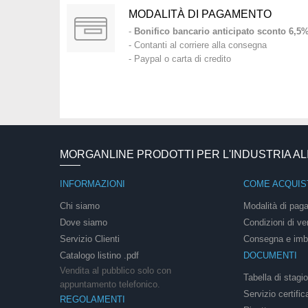
MODALITÀ DI PAGAMENTO
-
Bonifico bancario anticipato sconto 6,5
- Contanti al corriere alla consegna
- Paypal o carta di credito
MORGANLINE PRODOTTI PER L'INDUSTRIA A
INFORMAZIONI
COME ACQUIS
Chi siamo
Modalità di pag
Dove siamo
Condizioni di ve
Servizio Clienti
Consegna e imb
Catalogo listino .pdf
DOCUMENTI
Vendita al pubblico solo con
Tabella di stagi
appuntamento telefonico.
Servizio certific
REGOLAMENTI