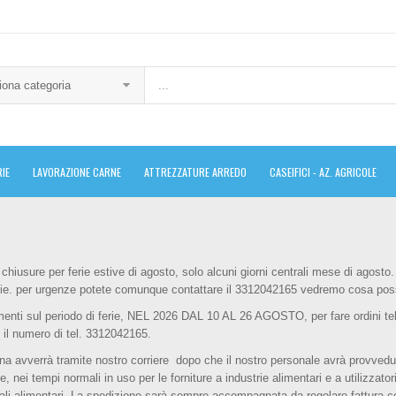
iona categoria
IE
LAVORAZIONE CARNE
ATTREZZATURE ARREDO
CASEIFICI - AZ. AGRICOLE
 chiusure per ferie estive di agosto, solo alcuni giorni centrali mese di agosto
rie. per urgenze potete comunque contattare il 3312042165 vedremo cosa pos
menti sul periodo di ferie, NEL 2026 DAL 10 AL 26 AGOSTO, per fare ordini tele
e il numero di tel. 3312042165.
a avverrà tramite nostro corriere dopo che il nostro personale avrà provveduto 
e, nei tempi normali in uso per le forniture a industrie alimentari e a utilizzato
ali alimentari. La spedizione sarà sempre accompagnata da regolare fattura co