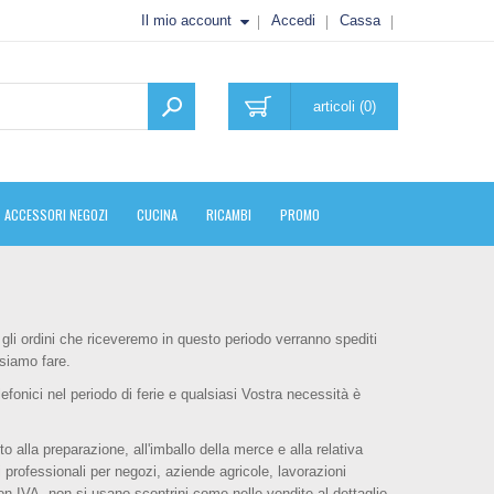
Il mio account
Accedi
Cassa
articoli (0)
ACCESSORI NEGOZI
CUCINA
RICAMBI
PROMO
. gli ordini che riceveremo in questo periodo verranno spediti
siamo fare.
fonici nel periodo di ferie e qualsiasi Vostra necessità è
alla preparazione, all'imballo della merce e alla relativa
ri professionali per negozi, aziende agricole, lavorazioni
n IVA, non si usano scontrini come nelle vendite al dettaglio,