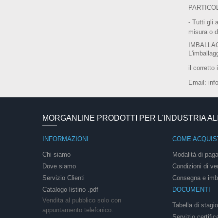
PARTICOLA
- Tutti gli
misura o d
IMBALLA
L'imballag
il corrett
Email: inf
MORGANLINE PRODOTTI PER L'INDUSTRIA A
INFORMAZIONI
COME ACQUIS
Chi siamo
Modalità di pag
Dove siamo
Condizioni di ve
Servizio Clienti
Consegna e imb
Catalogo listino .pdf
DOCUMENTI
Vendita al pubblico solo con
Tabella di stagi
appuntamento telefonico.
Servizio certific