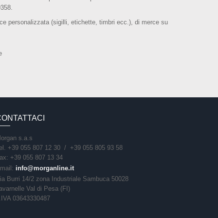
9358.
ce personalizzata (sigilli, etichette, timbri ecc.), di merce su
e
CONTATTACI
organ s.a.s
el. +39 055 807 12 30 / +39 055 805 93 58
ax: +39 055 807 13 34
mail:
info@morganline.it
ia Burri 14/2 zona Industriale Sambuca 50028
avarnelle Val di Pesa (FI)
.IVA 03643330487