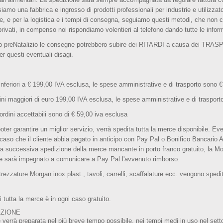
siamo una fabbrica e ingrosso di prodotti professionali per industrie e utilizza
e, e per la logistica e i tempi di consegna, seguiamo questi metodi, che non c
privati, in compenso noi rispondiamo volentieri al telefono dando tutte le inform
do preNatalizio le consegne potrebbero subire dei RITARDI a causa dei TR
er questi eventuali disagi.
inferiori a € 199,00 IVA esclusa,
le spese amministrative e di trasporto sono €
ni maggiori di euro 199,00 IVA esclusa, le spese amministrative e di traspo
ordini accettabili sono di € 59,00 iva esclusa
poter garantire un miglior servizio, verrà spedita tutta la merce disponibile. Even
caso che il cliente abbia pagato in anticipo con Pay Pal o Bonifico Bancario An
la successiva spedizione della merce mancante in porto franco gratuito, la Mo
nte sarà impegnato a comunicare a Pay Pal l'avvenuto rimborso.
ttrezzature Morgan inox plast., tavoli, carrelli, scaffalature ecc. vengono sped
i tutta la merce è in ogni caso gratuito.
ZIONE
 verrà preparata nel più breve tempo possibile, nei tempi medi in uso nel settore