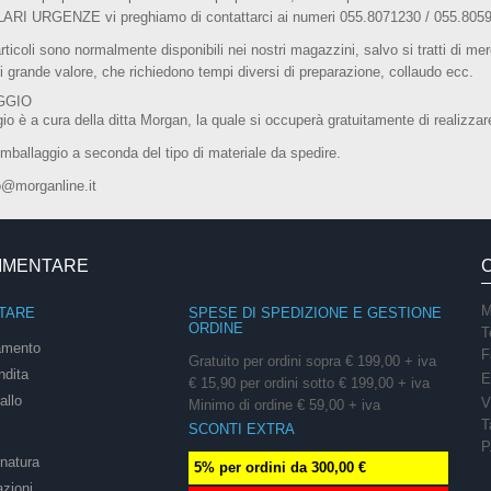
RI URGENZE vi preghiamo di contattarci ai numeri 055.8071230 / 055.805
 articoli sono normalmente disponibili nei nostri magazzini, salvo si tratti di mer
i grande valore, che richiedono tempi diversi di preparazione, collaudo ecc.
GGIO
gio è a cura della ditta Morgan, la quale si occuperà gratuitamente di realizzar
o imballaggio a seconda del tipo di materiale da spedire.
o@morganline.it
LIMENTARE
M
TARE
SPESE DI SPEDIZIONE E GESTIONE
ORDINE
T
amento
F
Gratuito per ordini sopra € 199,00 + iva
ndita
E
€ 15,90 per ordini sotto € 199,00 + iva
allo
V
Minimo di ordine € 59,00 + iva
T
SCONTI EXTRA
P
onatura
5% per ordini da 300,00 €
azioni