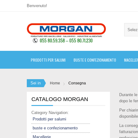
Benvenuto!
Selez
PRODOTTI PER SALUMI
BUSTE E CONFEZIONAMENTO
MACELLER
Sei in
Home
Consegna
Durante le
CATALOGO MORGAN
dopo le fe
Per chiari
Category Navigation:
disponibil
Prodotti per salumi
La consegn
buste e confezionamento
fatturazion
Macellerie
profession