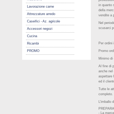
in quanto 
Lavorazione carne
della merc
Attrezzature arredo
vendite a 
Caseifici - Az. agricole
Nel perio
scusarci p
Accessori negozi
Cucina
Per ordini 
Ricambi
PROMO
Promo ordi
Minimo di 
Al fine di 
anche nel 
aspettare 
ed il clie
Tutte le a
completo.
L'imballo d
PREPARA
- La merce