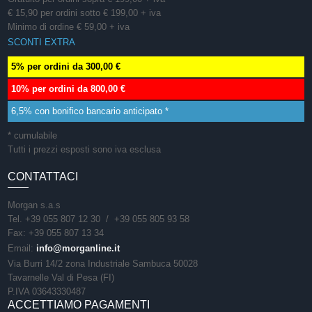
€ 15,90 per ordini sotto € 199,00 + iva
Minimo di ordine € 59,00 + iva
SCONTI EXTRA
5% per ordini da 300,00 €
10% per ordini da 800,00 €
6,5% con bonifico bancario anticipato *
* cumulabile
Tutti i prezzi esposti sono iva esclusa
CONTATTACI
Morgan s.a.s
Tel. +39 055 807 12 30 / +39 055 805 93 58
Fax: +39 055 807 13 34
Email:
info@morganline.it
Via Burri 14/2 zona Industriale Sambuca 50028
Tavarnelle Val di Pesa (FI)
P.IVA 03643330487
ACCETTIAMO PAGAMENTI