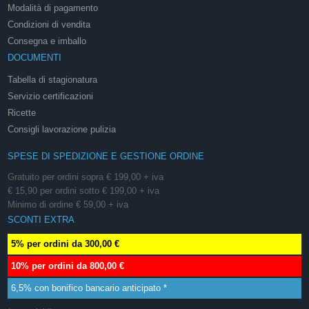
Modalità di pagamento
Condizioni di vendita
Consegna e imballo
DOCUMENTI
Tabella di stagionatura
Servizio certificazioni
Ricette
Consigli lavorazione pulizia
SPESE DI SPEDIZIONE E GESTIONE ORDINE
Gratuito per ordini sopra € 199,00 + iva
€ 15,90 per ordini sotto € 199,00 + iva
Minimo di ordine € 59,00 + iva
SCONTI EXTRA
5% per ordini da 300,00 €
10% per ordini da 800,00 €
6,5% con bonifico bancario anticipato *