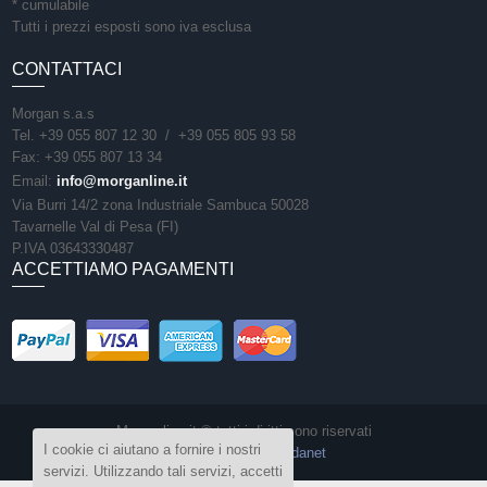
* cumulabile
Tutti i prezzi esposti sono iva esclusa
CONTATTACI
Morgan s.a.s
Tel. +39 055 807 12 30 / +39 055 805 93 58
Fax: +39 055 807 13 34
Email:
info@morganline.it
Via Burri 14/2 zona Industriale Sambuca 50028
Tavarnelle Val di Pesa (FI)
P.IVA 03643330487
ACCETTIAMO PAGAMENTI
Morganline.it © tutti i diritti sono riservati
I cookie ci aiutano a fornire i nostri
Sito realizzato da
Vedanet
servizi. Utilizzando tali servizi, accetti