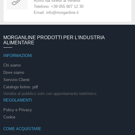
Attivo dal lunedì al venerdì
Telefono: +39 055 807 12 30
Email: info@morganline.it
MORGANLINE PRODOTTI PER L'INDUSTRIA
ALIMENTARE
INFORMAZIONI
Chi siamo
Dove siamo
Servizio Clienti
Catalogo listino .pdf
Vendita al pubblico solo con appuntamento telefonico.
REGOLAMENTI
Policy e Privacy
Cookie
COME ACQUISTARE