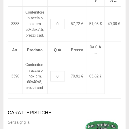
9
A ...
Contenitore
in acciaio
3388
inox cm.
57,72 €
51,95 €
49,06 €
50x35x7,5,
prezzi cad.
Da 6 A
Art.
Prodotto
Q.tà
Prezzo
...
Contenitore
in acciaio
3390
inox cm.
70,91 €
63,82 €
60x40x8,
prezzi cad.
CARATTERISTICHE
Senza griglia.