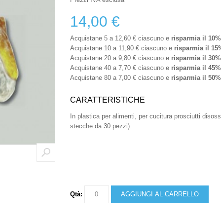
14,00 €
Acquistane 5 a
12,60 €
ciascuno e
risparmia il
10
%
Acquistane 10 a
11,90 €
ciascuno e
risparmia il
15
Acquistane 20 a
9,80 €
ciascuno e
risparmia il
30
%
Acquistane 40 a
7,70 €
ciascuno e
risparmia il
45
%
Acquistane 80 a
7,00 €
ciascuno e
risparmia il
50
%
CARATTERISTICHE
In plastica per alimenti, per cucitura prosciutti disos
stecche da 30 pezzi).
Qtà:
AGGIUNGI AL CARRELLO