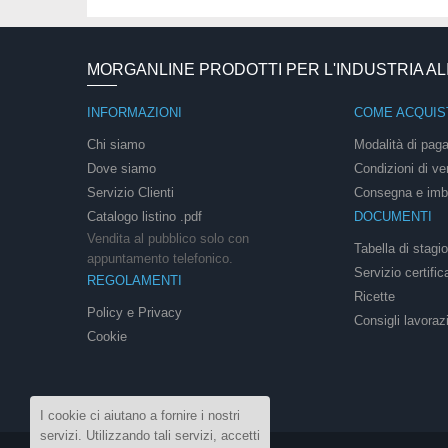
MORGANLINE PRODOTTI PER L'INDUSTRIA A
INFORMAZIONI
COME ACQUIS
Chi siamo
Modalità di pag
Dove siamo
Condizioni di ve
Servizio Clienti
Consegna e imb
Catalogo listino .pdf
DOCUMENTI
Vendita al pubblico solo con
Tabella di stagi
appuntamento telefonico.
Servizio certific
REGOLAMENTI
Ricette
Policy e Privacy
Consigli lavoraz
Cookie
I cookie ci aiutano a fornire i nostri
servizi. Utilizzando tali servizi, accetti