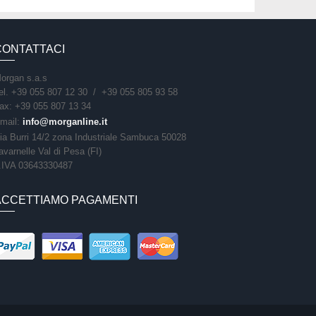
CONTATTACI
organ s.a.s
el. +39 055 807 12 30 / +39 055 805 93 58
ax: +39 055 807 13 34
mail:
info@morganline.it
ia Burri 14/2 zona Industriale Sambuca 50028
avarnelle Val di Pesa (FI)
.IVA 03643330487
ACCETTIAMO PAGAMENTI