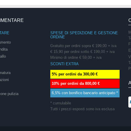
LIMENTARE
M
TARE
SPESE DI SPEDIZIONE E GESTIONE
ORDINE
T
amento
F
Gratuito per ordini sopra € 199,00 + iva
ndita
E
€ 15,90 per ordini sotto € 199,00 + iva
allo
V
Minimo di ordine € 59,00 + iva
T
SCONTI EXTRA
P
onatura
5% per ordini da 300,00 €
azioni
10% per ordini da 800,00 €
6,5% con bonifico bancario anticipato *
ione pulizia
* cumulabile
Tutti i prezzi esposti sono iva esclusa