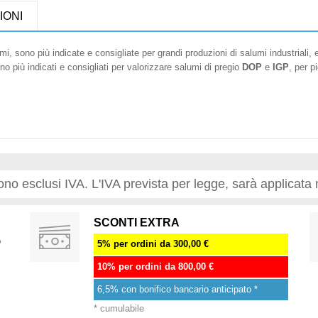
IONI
iù indicate e consigliate per grandi produzioni di salumi industriali, e per
più indicati e consigliati per valorizzare salumi di pregio
DOP
e
IGP
, per p
 sono esclusi IVA. L'IVA prevista per legge, sarà applicata 
SCONTI EXTRA
%
5% per ordini da 300,00 €
10% per ordini da 800,00 €
6,5% con bonifico bancario anticipato *
* cumulabile