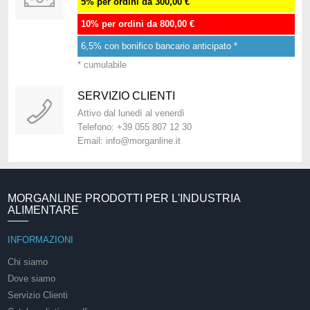
5% per ordini da 300,00 €
10% per ordini da 800,00 €
6,5% con bonifico bancario anticipato *
* cumulabile
SERVIZIO CLIENTI
Attivo dal lunedì al venerdì
Telefono: +39 055 807 12 30
Email: info@morganline.it
MORGANLINE PRODOTTI PER L'INDUSTRIA
ALIMENTARE
INFORMAZIONI
Chi siamo
Dove siamo
Servizio Clienti