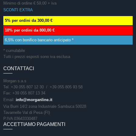
Minimo di ordine € 59,00 + iva
SCONTI EXTRA
5% per ordini da 300,00 €
10% per ordini da 800,00 €
6,5% con bonifico bancario anticipato *
* cumulabile
Tutti i prezzi esposti sono iva esclusa
CONTATTACI
Morgan s.a.s
Tel. +39 055 807 12 30 / +39 055 805 93 58
Fax: +39 055 807 13 34
Email:
info@morganline.it
Via Burri 14/2 zona Industriale Sambuca 50028
Tavarnelle Val di Pesa (FI)
P.IVA 03643330487
ACCETTIAMO PAGAMENTI