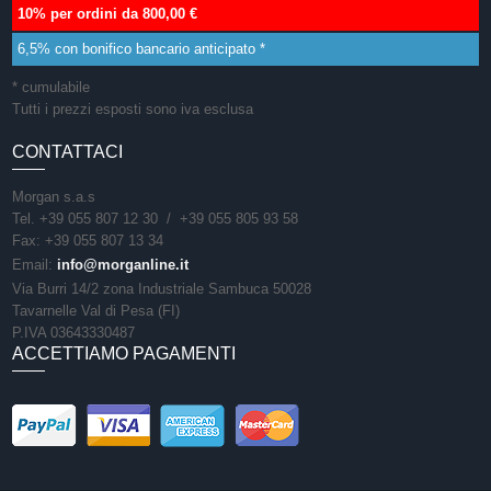
10% per ordini da 800,00 €
6,5% con bonifico bancario anticipato *
* cumulabile
Tutti i prezzi esposti sono iva esclusa
CONTATTACI
Morgan s.a.s
Tel. +39 055 807 12 30 / +39 055 805 93 58
Fax: +39 055 807 13 34
Email:
info@morganline.it
Via Burri 14/2 zona Industriale Sambuca 50028
Tavarnelle Val di Pesa (FI)
P.IVA 03643330487
ACCETTIAMO PAGAMENTI