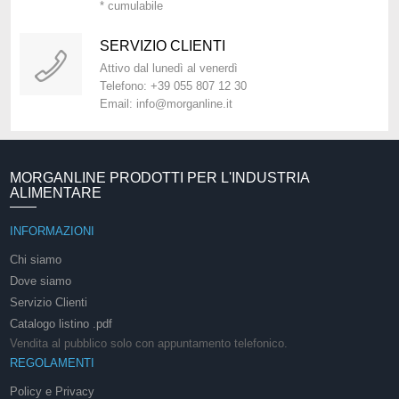
* cumulabile
SERVIZIO CLIENTI
Attivo dal lunedì al venerdì
Telefono: +39 055 807 12 30
Email: info@morganline.it
MORGANLINE PRODOTTI PER L'INDUSTRIA
ALIMENTARE
INFORMAZIONI
Chi siamo
Dove siamo
Servizio Clienti
Catalogo listino .pdf
Vendita al pubblico solo con appuntamento telefonico.
REGOLAMENTI
Policy e Privacy