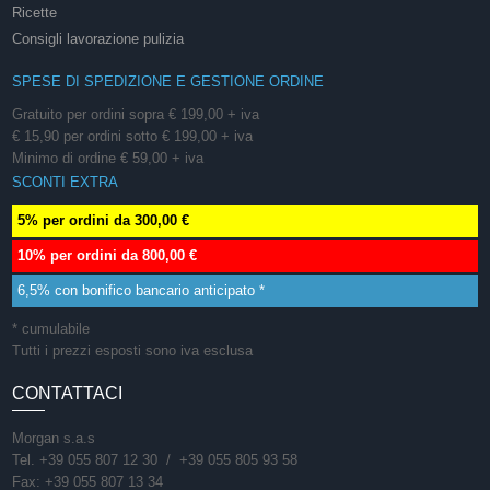
Ricette
Consigli lavorazione pulizia
SPESE DI SPEDIZIONE E GESTIONE ORDINE
Gratuito per ordini sopra € 199,00 + iva
€ 15,90 per ordini sotto € 199,00 + iva
Minimo di ordine € 59,00 + iva
SCONTI EXTRA
5% per ordini da 300,00 €
10% per ordini da 800,00 €
6,5% con bonifico bancario anticipato *
* cumulabile
Tutti i prezzi esposti sono iva esclusa
CONTATTACI
Morgan s.a.s
Tel. +39 055 807 12 30 / +39 055 805 93 58
Fax: +39 055 807 13 34