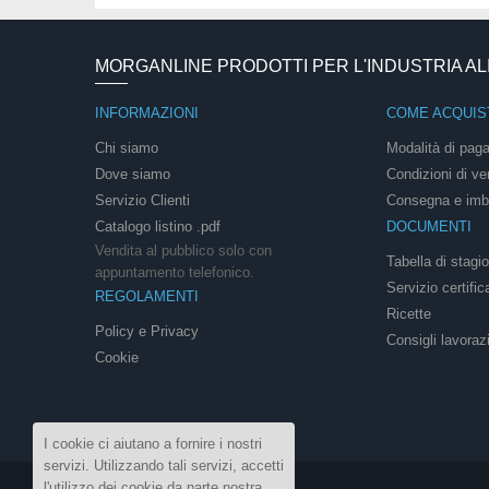
MORGANLINE PRODOTTI PER L'INDUSTRIA A
INFORMAZIONI
COME ACQUIS
Chi siamo
Modalità di pag
Dove siamo
Condizioni di ve
Servizio Clienti
Consegna e imb
Catalogo listino .pdf
DOCUMENTI
Vendita al pubblico solo con
Tabella di stagi
appuntamento telefonico.
Servizio certific
REGOLAMENTI
Ricette
Policy e Privacy
Consigli lavoraz
Cookie
I cookie ci aiutano a fornire i nostri
servizi. Utilizzando tali servizi, accetti
l'utilizzo dei cookie da parte nostra.