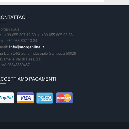
CONTATTACI
organ s.a.s
el. +39 055 807 12 30 / +39 055 805 93 58
ax: +39 055 807 13 34
mail:
info@morganline.it
ia Burri 14/2 zona Industriale Sambuca 50028
avarnelle Val di Pesa (FI)
.IVA 03643330487
ACCETTIAMO PAGAMENTI