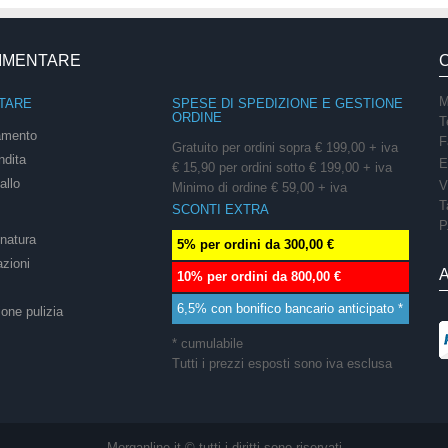
LIMENTARE
M
TARE
SPESE DI SPEDIZIONE E GESTIONE
ORDINE
T
amento
F
Gratuito per ordini sopra € 199,00 + iva
ndita
E
€ 15,90 per ordini sotto € 199,00 + iva
allo
V
Minimo di ordine € 59,00 + iva
T
SCONTI EXTRA
P
onatura
5% per ordini da 300,00 €
azioni
10% per ordini da 800,00 €
6,5% con bonifico bancario anticipato *
ione pulizia
* cumulabile
Tutti i prezzi esposti sono iva esclusa
Morganline.it © tutti i diritti sono riservati