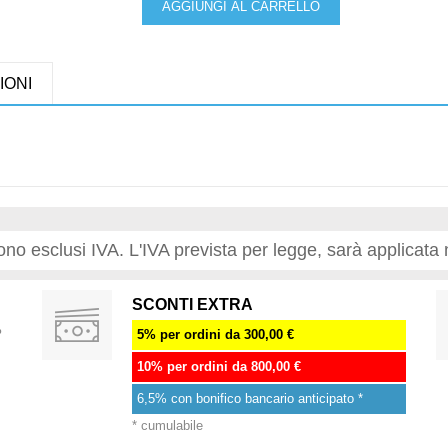
AGGIUNGI AL CARRELLO
IONI
 sono esclusi IVA. L'IVA prevista per legge, sarà applicata 
SCONTI EXTRA
%
5% per ordini da 300,00 €
10% per ordini da 800,00 €
6,5% con bonifico bancario anticipato *
* cumulabile