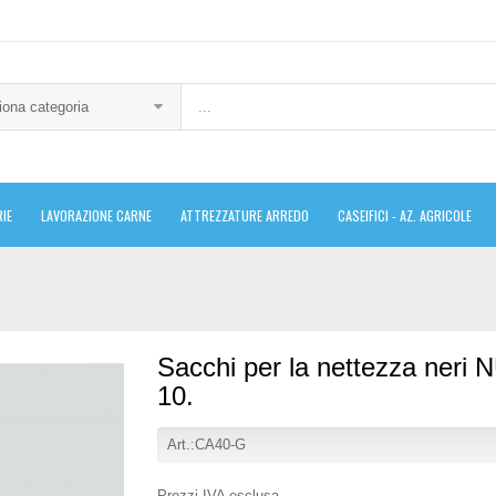
iona categoria
IE
LAVORAZIONE CARNE
ATTREZZATURE ARREDO
CASEIFICI - AZ. AGRICOLE
Sacchi per la nettezza neri N
10.
Art.:CA40-G
Prezzi IVA esclusa