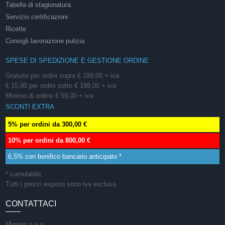
Tabella di stagionatura
Servizio certificazioni
Ricette
Consigli lavorazione pulizia
SPESE DI SPEDIZIONE E GESTIONE ORDINE
Gratuito per ordini sopra € 199,00 + iva
€ 15,90 per ordini sotto € 199,00 + iva
Minimo di ordine € 59,00 + iva
SCONTI EXTRA
5% per ordini da 300,00 €
10% per ordini da 800,00 €
6,5% con bonifico bancario anticipato *
* cumulabile
Tutti i prezzi esposti sono iva esclusa
CONTATTACI
Morgan s.a.s