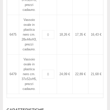
prezzi
cadauno.
Vassoio
ovale in
plastica
6475
nero cm.
18,26 €
17,35 €
16,43 €
15
28x44xH3,
prezzi
cadauno.
Vassoio
ovale in
plastica
6479
nero cm.
24,09 €
22,89 €
21,68 €
20
37x52xH5,
prezzi
cadauno.