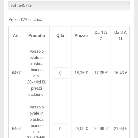
Art.:6457-G
Prezzi IVA esclusa
Da 4 A
Da 8 A
D
Art.
Prodotto
Q.tà
Prezzo
7
11
A
Vassoio
ovale in
plastica
bianco
6457
18,26 €
17,35 €
16,43 €
15
cm.
28x44xH3,
prezzi
cadauno.
Vassoio
ovale in
plastica
bianco
6458
24,09 €
22,89 €
21,68 €
20
cm.
37x52xH5,