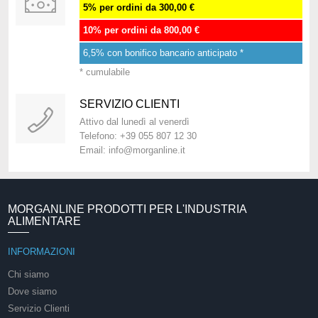
5% per ordini da 300,00 €
10% per ordini da 800,00 €
6,5% con bonifico bancario anticipato *
* cumulabile
SERVIZIO CLIENTI
Attivo dal lunedì al venerdì
Telefono: +39 055 807 12 30
Email: info@morganline.it
MORGANLINE PRODOTTI PER L'INDUSTRIA
ALIMENTARE
INFORMAZIONI
Chi siamo
Dove siamo
Servizio Clienti