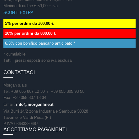
Minimo di ordine € 59,00 + iva
SCONTI EXTRA
5% per ordini da 300,00 €
10% per ordini da 800,00 €
6,5% con bonifico bancario anticipato *
* cumulabile
Tutti i prezzi esposti sono iva esclusa
CONTATTACI
Morgan s.a.s
Tel. +39 055 807 12 30 / +39 055 805 93 58
Fax: +39 055 807 13 34
Email:
info@morganline.it
Via Burri 14/2 zona Industriale Sambuca 50028
Tavarnelle Val di Pesa (FI)
P.IVA 03643330487
ACCETTIAMO PAGAMENTI