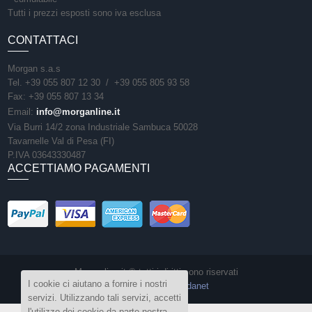
Tutti i prezzi esposti sono iva esclusa
CONTATTACI
Morgan s.a.s
Tel. +39 055 807 12 30 / +39 055 805 93 58
Fax: +39 055 807 13 34
Email:
info@morganline.it
Via Burri 14/2 zona Industriale Sambuca 50028
Tavarnelle Val di Pesa (FI)
P.IVA 03643330487
ACCETTIAMO PAGAMENTI
Morganline.it © tutti i diritti sono riservati
I cookie ci aiutano a fornire i nostri
Sito realizzato da
Vedanet
servizi. Utilizzando tali servizi, accetti
l'utilizzo dei cookie da parte nostra.