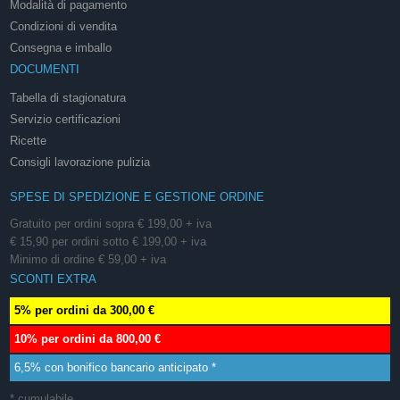
Modalità di pagamento
Condizioni di vendita
Consegna e imballo
DOCUMENTI
Tabella di stagionatura
Servizio certificazioni
Ricette
Consigli lavorazione pulizia
SPESE DI SPEDIZIONE E GESTIONE ORDINE
Gratuito per ordini sopra € 199,00 + iva
€ 15,90 per ordini sotto € 199,00 + iva
Minimo di ordine € 59,00 + iva
SCONTI EXTRA
5% per ordini da 300,00 €
10% per ordini da 800,00 €
6,5% con bonifico bancario anticipato *
* cumulabile